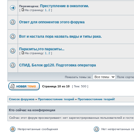
Преступление в онкологии.
Перемещена:
[
На страницу:
1
,
2
]
Ответ для оппонентов этого форума
Вот и настала пора назвать виды и типы рака.
Паразиты,это паразиты...
[
На страницу:
1
,
2
]
СПИД. Белок gp120. Подготовка оператора
Показать темы за:
Поле сорти
Страница
10
из
10
[ Тем: 500 ]
Список форумов
»
Противостояние теорий
»
Противостояние теорий!
Кто сейчас на конференции
Сейчас этот форум просматривают: нет зарегистрированных пользователей и гости:
Непрочитанные сообщения
Нет непрочитанных с