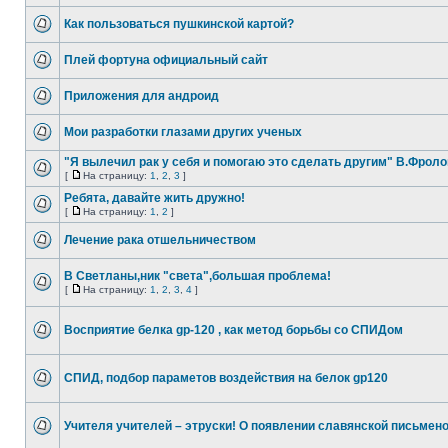
Как пользоваться пушкинской картой?
Плей фортуна официальный сайт
Приложения для андроид
Мои разработки глазами других ученых
"Я вылечил рак у себя и помогаю это сделать другим" В.Фроло
[
На страницу:
1
,
2
,
3
]
Ребята, давайте жить дружно!
[
На страницу:
1
,
2
]
Лечение рака отшельничеством
В Светланы,ник "света",большая проблема!
[
На страницу:
1
,
2
,
3
,
4
]
Восприятие белка gp-120 , как метод борьбы со СПИДом
СПИД, подбор параметов воздействия на белок gp120
Учителя учителей – этруски! О появлении славянской письмен