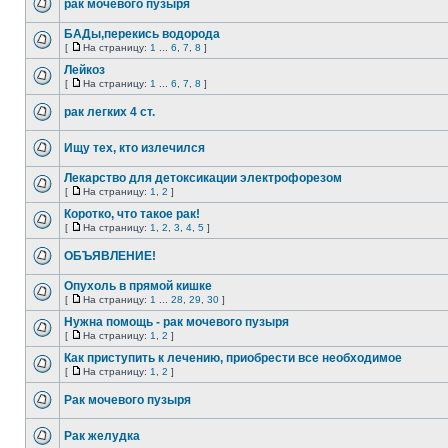
рак мочевого пузыря
БАДы,перекись водорода
[
На страницу:
1
...
6
,
7
,
8
]
Лейкоз
[
На страницу:
1
...
6
,
7
,
8
]
рак легких 4 ст.
Ищу тех, кто излечился
Лекарство для детоксикации электрофорезом
[
На страницу:
1
,
2
]
Коротко, что такое рак!
[
На страницу:
1
,
2
,
3
,
4
,
5
]
ОБЪЯВЛЕНИЕ!
Опухоль в прямой кишке
[
На страницу:
1
...
28
,
29
,
30
]
Нужна помощь - рак мочевого пузыря
[
На страницу:
1
,
2
]
Как приступить к лечению, приобрести все необходимое
[
На страницу:
1
,
2
]
Рак мочевого пузыря
Рак желудка