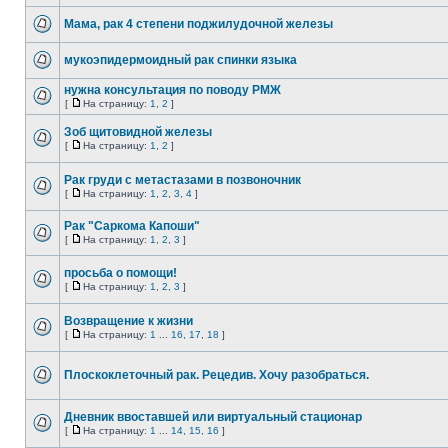
Мама, рак 4 степени поджилудочной железы
мукоэпидермоидный рак спинки языка
нужна консультация по поводу РМЖ
[
На страницу:
1
,
2
]
Зоб щитовидной железы
[
На страницу:
1
,
2
]
Рак груди с метастазами в позвоночник
[
На страницу:
1
,
2
,
3
,
4
]
Рак "Саркома Капоши"
[
На страницу:
1
,
2
,
3
]
просьба о помощи!
[
На страницу:
1
,
2
,
3
]
Возвращение к жизни
[
На страницу:
1
...
16
,
17
,
18
]
Плоскоклеточный рак. Рецедив. Хочу разобраться.
Дневник ввоставшей или виртуальный стационар
[
На страницу:
1
...
14
,
15
,
16
]