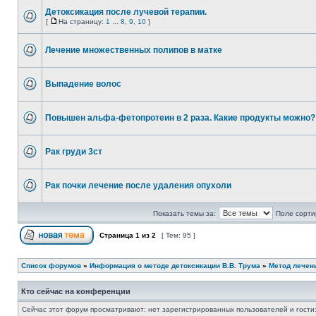
Детоксикация после лучевой терапии.
[
На страницу:
1
...
8
,
9
,
10
]
Лечение множественных полипов в матке
Выпадение волос
Повышен альфа-фетопротеин в 2 раза. Какие продукты можно?
Рак груди 3ст
Рак почки лечение после удаления опухоли
Показать темы за:
Поле сорти
Страница
1
из
2
[ Тем: 95 ]
Список форумов
»
Информация о методе детоксикации В.В. Трума
»
Метод лечен
Кто сейчас на конференции
Сейчас этот форум просматривают: нет зарегистрированных пользователей и гости: