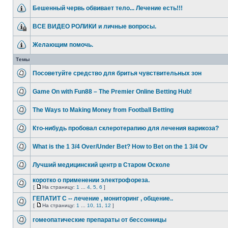
Бешенный червь обвивает тело... Лечение есть!!!
ВСЕ ВИДЕО РОЛИКИ и личные вопросы.
Желающим помочь.
Темы
Посоветуйте средство для бритья чувствительных зон
Game On with Fun88 – The Premier Online Betting Hub!
The Ways to Making Money from Football Betting
Кто-нибудь пробовал склеротерапию для лечения варикоза?
What is the 1 3/4 Over/Under Bet? How to Bet on the 1 3/4 Ov
Лучший медицинский центр в Старом Осколе
коротко о применении электрофореза.
[
На страницу:
1
...
4
,
5
,
6
]
ГЕПАТИТ С -- лечение , мониторинг , общение..
[
На страницу:
1
...
10
,
11
,
12
]
гомеопатические препараты от бессонницы